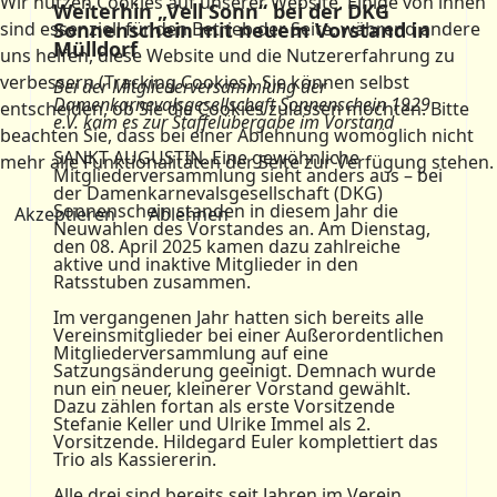
Wir nutzen Cookies auf unserer Website. Einige von ihnen
Weiterhin „Vell Sonn“ bei der DKG
sind essenziell für den Betrieb der Seite, während andere
Sonnenschein mit neuem Vorstand in
Mülldorf
uns helfen, diese Website und die Nutzererfahrung zu
verbessern (Tracking Cookies). Sie können selbst
Bei der Mitgliederversammlung der
Damenkarnevalsgesellschaft Sonnenschein 1929
entscheiden, ob Sie die Cookies zulassen möchten. Bitte
e.V. kam es zur Staffelübergabe im Vorstand
beachten Sie, dass bei einer Ablehnung womöglich nicht
SANKT AUGUSTIN. Eine gewöhnliche
mehr alle Funktionalitäten der Seite zur Verfügung stehen.
Mitgliederversammlung sieht anders aus – bei
der Damenkarnevalsgesellschaft (DKG)
Sonnenschein standen in diesem Jahr die
Akzeptieren
Ablehnen
Neuwahlen des Vorstandes an. Am Dienstag,
den 08. April 2025 kamen dazu zahlreiche
aktive und inaktive Mitglieder in den
Ratsstuben zusammen.
Im vergangenen Jahr hatten sich bereits alle
Vereinsmitglieder bei einer Außerordentlichen
Mitgliederversammlung auf eine
Satzungsänderung geeinigt. Demnach wurde
nun ein neuer, kleinerer Vorstand gewählt.
Dazu zählen fortan als erste Vorsitzende
Stefanie Keller und Ulrike Immel als 2.
Vorsitzende. Hildegard Euler komplettiert das
Trio als Kassiererin.
Alle drei sind bereits seit Jahren im Verein